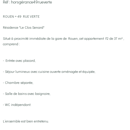
Réf : horsgérance49rueverte
ROUEN = 49 RUE VERTE
Résidence "Le Clos Senard"
Situé à proximité immédiate de la gare de Rouen, cet appartement F2 de 37 m² ,
comprend :
- Entrée avec placard,
- Séjour lumineux avec cuisine ouverte aménagée et équipée,
- Chambre séparée,
- Salle de bains avec baignoire,
- WC indépendant.
L’ensemble est bien entretenu.