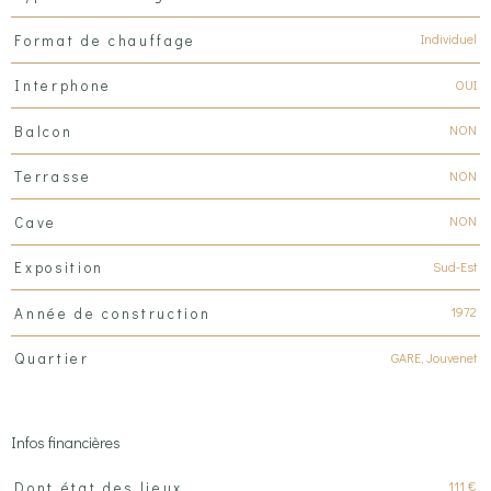
Individuel
Format de chauffage
OUI
Interphone
NON
Balcon
NON
Terrasse
NON
Cave
Sud-Est
Exposition
1972
Année de construction
GARE, Jouvenet
Quartier
Infos financières
Caractéristiques
Valeurs
111 €
Dont état des lieux