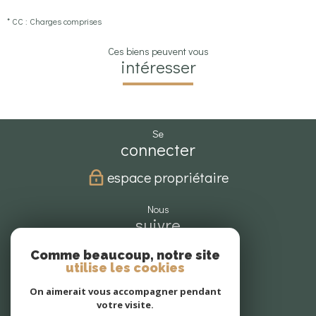
* CC : Charges comprises
Ces biens peuvent vous
intéresser
se
connecter
espace propriétaire
nous
suivre
Comme beaucoup, notre site
utilise les cookies
nous
On aimerait vous accompagner pendant
adhérons
votre visite.