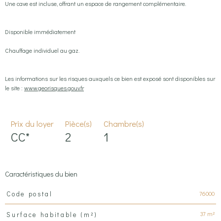
Une cave est incluse, offrant un espace de rangement complémentaire.
Disponible immédiatement
Chauffage individuel au gaz.
Les informations sur les risques auxquels ce bien est exposé sont disponibles sur
le site :
www.georisques.gouv.fr
Prix du loyer
Pièce(s)
Chambre(s)
CC*
2
1
Caractéristiques du bien
Caractéristiques
Valeurs
76000
Code postal
37 m²
Surface habitable (m²)