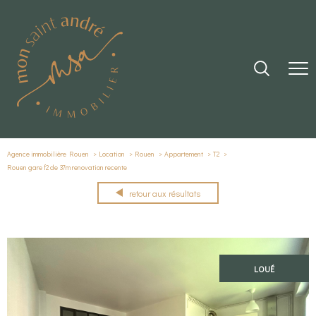
Agence immobilière Rouen
Location
Rouen
Appartement
T2
Rouen gare f2 de 37m renovation recente
retour aux résultats
LOUÉ