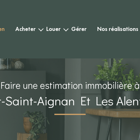
en
acheter
louer
gérer
nos réalisations
habitation
habitation
biens vendus
commercial
commercial
biens loués
Faire une estimation immobilière à
-Saint-Aignan Et Les Alen