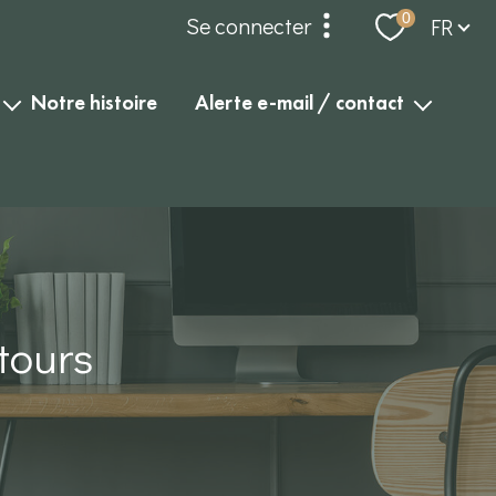
Langue
0
Se connecter
FR
espace propriétaire
notre histoire
alerte e-mail / contact
alerte e-mail
compte gérance
contact
dossier locataires et
garants
tours