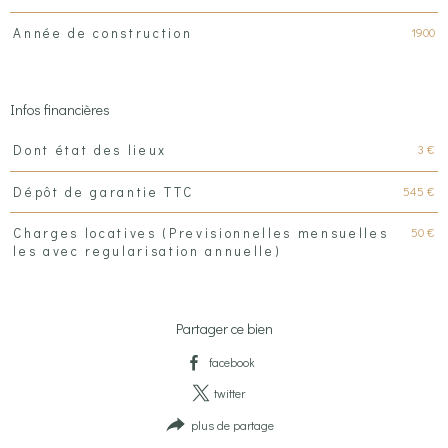
1900
Année de construction
Infos financières
Caractéristiques
Valeurs
3 €
Dont état des lieux
545 €
Dépôt de garantie TTC
50 €
Charges locatives (Previsionnelles mensuelles
les avec regularisation annuelle)
Partager ce bien
facebook
twitter
plus de partage