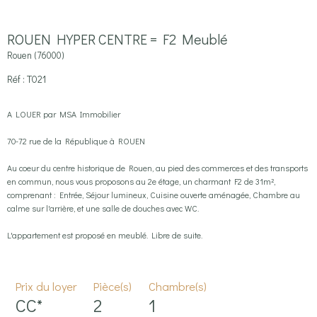
ROUEN HYPER CENTRE = F2 Meublé
Rouen (76000)
Réf : T021
A LOUER par MSA Immobilier
70-72 rue de la République à ROUEN
Au coeur du centre historique de Rouen, au pied des commerces et des transports
en commun, nous vous proposons au 2e étage, un charmant F2 de 31m²,
comprenant : Entrée, Séjour lumineux, Cuisine ouverte aménagée, Chambre au
calme sur l'arrière, et une salle de douches avec WC.
L'appartement est proposé en meublé. Libre de suite.
Prix du loyer
Pièce(s)
Chambre(s)
CC*
2
1