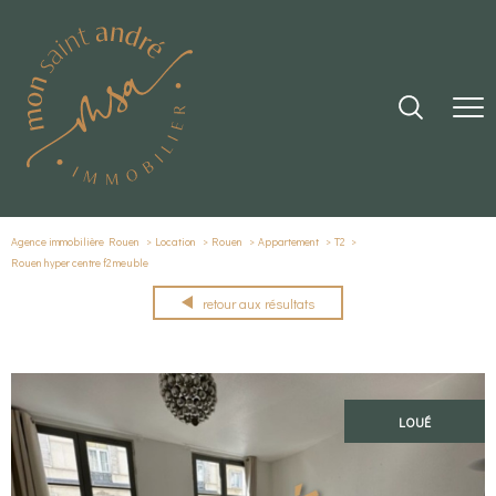
Agence immobilière Rouen
Location
Rouen
Appartement
T2
Rouen hyper centre f2 meuble
retour aux résultats
LOUÉ