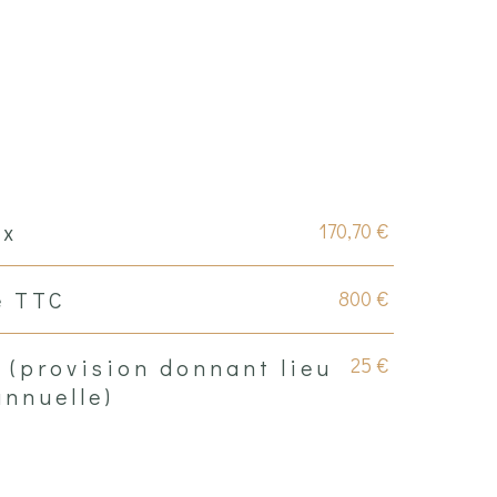
170,70 €
ux
800 €
e TTC
25 €
 (provision donnant lieu
annuelle)