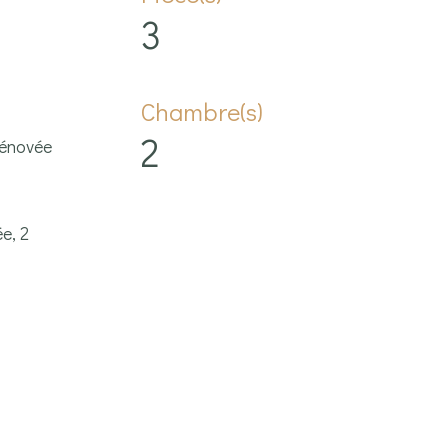
3
Chambre(s)
2
rénovée
e, 2