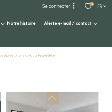
Langue
0
Se connecter
FR
espace propriétaire
notre histoire
alerte e-mail / contact
alerte e-mail
compte gérance
contact
dossier locataires et
ve prestations de qualite prestige
garants