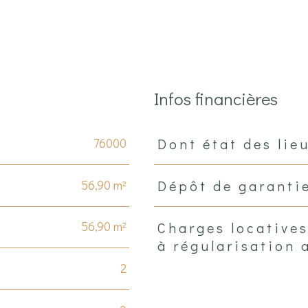
Infos financières
76000
Dont état des lie
Caractéristiques
Valeurs
56,90 m²
Dépôt de garanti
56,90 m²
Charges locatives
à régularisation 
2