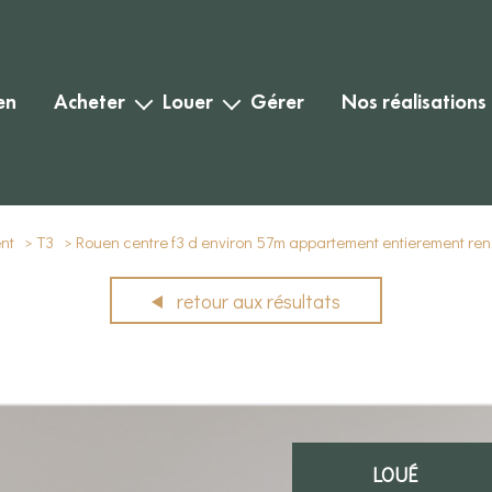
en
acheter
louer
gérer
nos réalisations
habitation
habitation
biens vendus
commercial
commercial
biens loués
nt
T3
Rouen centre f3 d environ 57m appartement entierement reno
retour aux résultats
LOUÉ