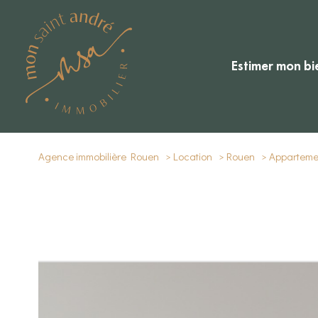
estimer mon bi
Agence immobilière Rouen
Location
Rouen
Apparteme