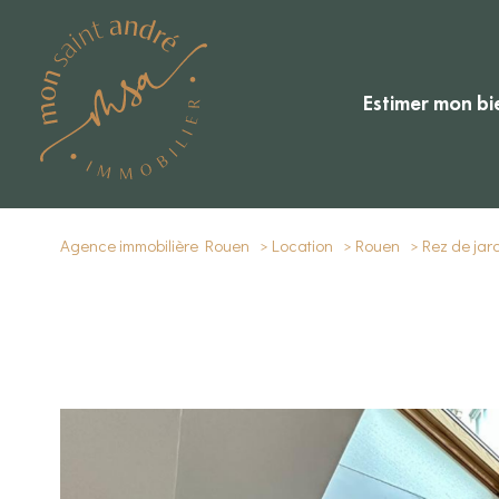
estimer mon bi
Agence immobilière Rouen
Location
Rouen
Rez de jar