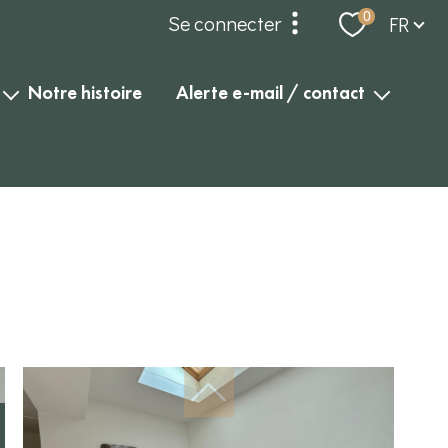
Langue
0
Se connecter
FR
espace propriétaire
notre histoire
alerte e-mail / contact
alerte e-mail
compte gérance
contact
dossier locataires et
garants