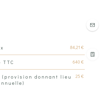
84,21 €
ux
640 €
e TTC
25 €
 (provision donnant lieu
annuelle)