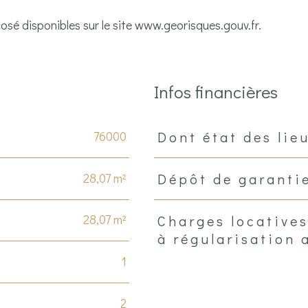
osé disponibles sur le site
www.georisques.gouv.fr
.
Infos financières
76000
Dont état des lie
Caractéristiques
Valeurs
28,07 m²
Dépôt de garanti
28,07 m²
Charges locatives
à régularisation 
1
2