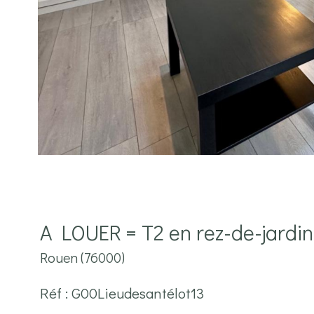
A LOUER = T2 en rez-de-jardi
Rouen (76000)
Réf : G00Lieudesantélot13