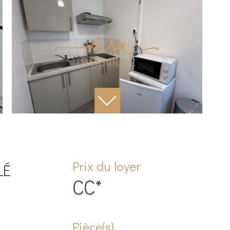
Prix du loyer
LÉ
CC*
Pièce(s)