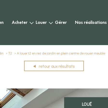
en
acheter
louer
gérer
nos réalisations
habitation
habitation
biens vendus
commercial
commercial
biens loués
din
T2
A louer t2 en rez de jardin en plein centre de rouen meuble
retour aux résultats
LOUÉ