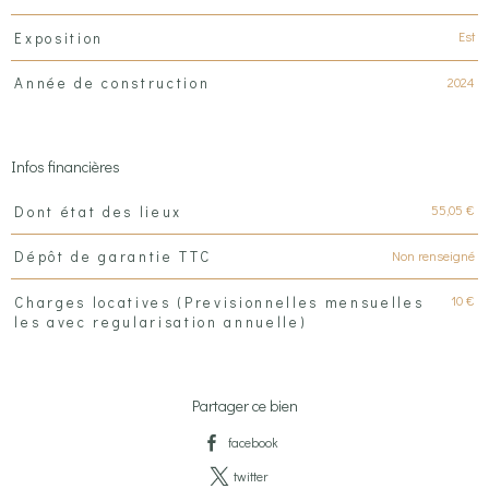
Est
Exposition
2024
Année de construction
Infos financières
Caractéristiques
Valeurs
55,05 €
Dont état des lieux
Non renseigné
Dépôt de garantie TTC
10 €
Charges locatives (Previsionnelles mensuelles
les avec regularisation annuelle)
Partager ce bien
facebook
twitter