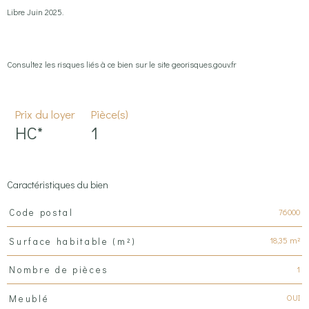
Libre Juin 2025.
Consultez les risques liés à ce bien sur le site
georisques.gouv.fr
Prix du loyer
Pièce(s)
HC*
1
Caractéristiques du bien
Caractéristiques
Valeurs
76000
Code postal
18,35 m²
Surface habitable (m²)
1
Nombre de pièces
OUI
Meublé