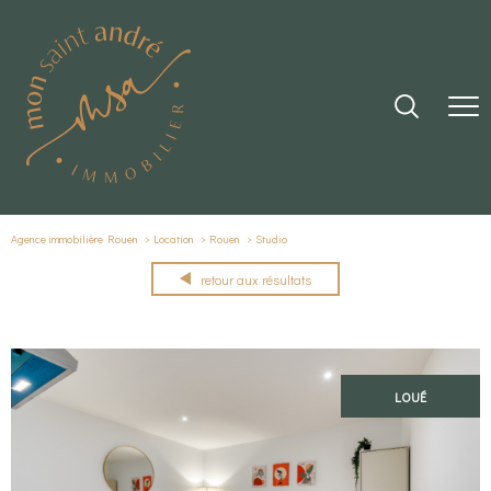
Agence immobilière Rouen
Location
Rouen
Studio
retour aux résultats
LOUÉ