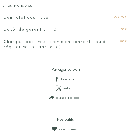
Infos financières
Caractéristiques
Valeurs
224,76 €
Dont état des lieux
710 €
Dépôt de garantie TTC
90 €
Charges locatives (provision donnant lieu à
régularisation annuelle)
Partager ce bien
facebook
twitter
plus de partage
Nos outils
sélectionner