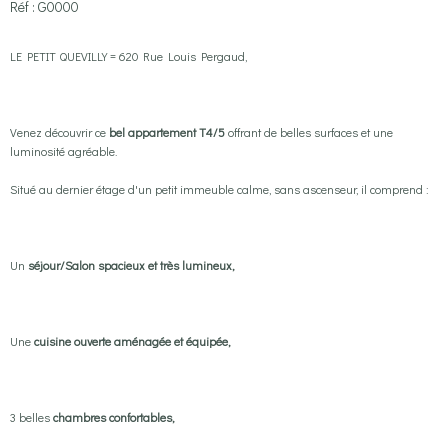
Réf : G0000
LE PETIT QUEVILLY = 620 Rue Louis Pergaud,
Venez découvrir ce
bel appartement T4/5
offrant de belles surfaces et une
luminosité agréable.
Situé au dernier étage d'un petit immeuble calme, sans ascenseur, il comprend :
Un
séjour/Salon spacieux et très lumineux,
Une
cuisine ouverte aménagée et équipée,
3 belles
chambres confortables,