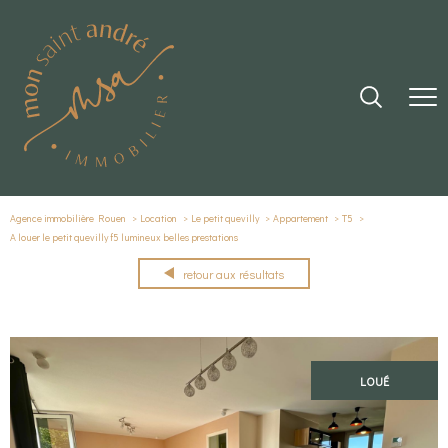
Agence immobilière Rouen
Location
Le petit quevilly
Appartement
T5
A louer le petit quevilly f5 lumineux belles prestations
retour aux résultats
LOUÉ