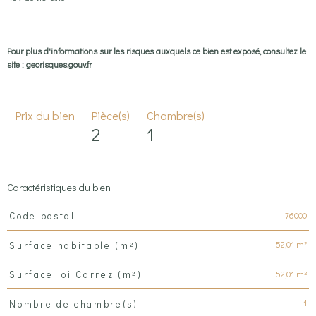
Pour plus d'informations sur les risques auxquels ce bien est exposé, consultez le
site : georisques.gouv.fr
Prix du bien
Pièce(s)
Chambre(s)
2
1
Caractéristiques du bien
Caractéristiques
Valeurs
76000
Code postal
52,01 m²
Surface habitable (m²)
52,01 m²
Surface loi Carrez (m²)
1
Nombre de chambre(s)