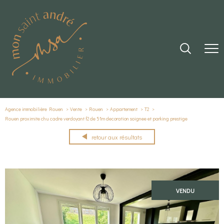
Agence immobilière Rouen
Vente
Rouen
Appartement
T2
Rouen proximite chu cadre verdoyant f2 de 51m decoration soignee et parking prestige
retour aux résultats
VENDU