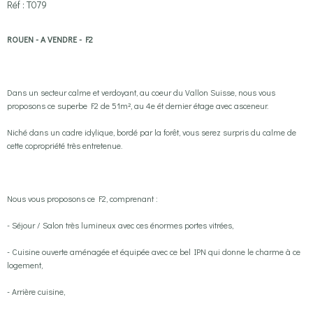
Réf : T079
ROUEN - A VENDRE - F2
Dans un secteur calme et verdoyant, au coeur du Vallon Suisse, nous vous
proposons ce superbe F2 de 51m², au 4e ét dernier étage avec asceneur.
Niché dans un cadre idylique, bordé par la forêt, vous serez surpris du calme de
cette copropriété très entretenue.
Nous vous proposons ce F2, comprenant :
- Séjour / Salon très lumineux avec ces énormes portes vitrées,
- Cuisine ouverte aménagée et équipée avec ce bel IPN qui donne le charme à ce
logement,
- Arrière cuisine,