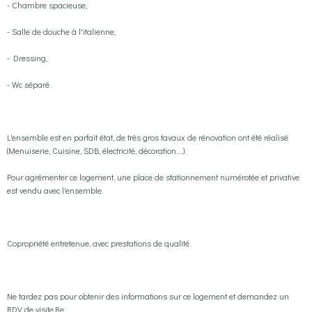
- Chambre spacieuse,
- Salle de douche à l'italienne,
- Dressing,
- Wc séparé.
L'ensemble est en parfait état, de très gros tavaux de rénovation ont été réalisé
(Menuiserie, Cuisine, SDB, électricité, décoration.....).
Pour agrémenter ce logement, une place de stationnement numérotée et privative
est vendu avec l'ensemble.
Copropriété entretenue, avec prestations de qualité.
Ne tardez pas pour obtenir des informations sur ce logement et demandez un
RDV de visite.Re