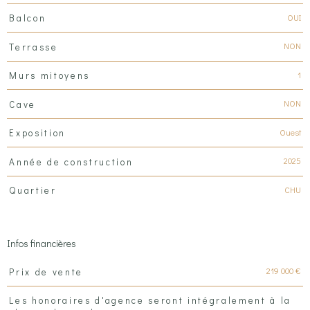
OUI
Balcon
NON
Terrasse
1
Murs mitoyens
NON
Cave
Ouest
Exposition
2025
Année de construction
CHU
Quartier
Infos financières
Caractéristiques
Valeurs
219 000 €
Prix de vente
Les honoraires d'agence seront intégralement à la