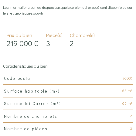
Les informations sur les risques auxquels ce bien est exposé sont disponibles sur
le site :
georisques.gouv.fr
Prix du bien
Pièce(s)
Chambre(s)
219 000 €
3
2
Caractéristiques du bien
Caractéristiques
Valeurs
76000
Code postal
65 m²
Surface habitable (m²)
65 m²
Surface loi Carrez (m²)
2
Nombre de chambre(s)
3
Nombre de pièces