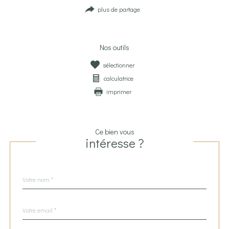
plus de partage
Nos outils
sélectionner
calculatrice
imprimer
Ce bien vous
intéresse ?
Nom
Fieldset
*
par
défaut
email
*