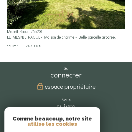
Mesnil-Raoul (76520)
LE MESNIL RAOUL - Maison de charme - Belle parcelle arborée.
150 m²
-
249 000 €
se
connecter
espace propriétaire
nous
suivre
Comme beaucoup, notre site
utilise les cookies