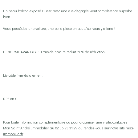
Un beau balcon exposé Ouest, avec une vue dégagée vient compléter ce superbe
bien.
Vous possèdez une voiture, une belle place en sous/sol vous y attend !
L'ENORME AVANTAGE : Frais de notaire réduit (50% de réduction).
Livrable immédiatement.
DPE en C
Pour toute information complémentaire ou pour organiser une visite, contactez
Mon Saint André Immobilier au 02 35 73 31 29 ou rendez-vous sur notre site
msa-
immobilier.fr