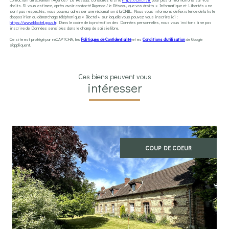
droits. Si vous estimez, après avoir contacté l'Agence / le Réseau, que vos droits « Informatique et Libertés » ne
sont pas respectés, vous pouvez adresser une réclamation à la CNIL. Nous vous informons de l’existence de la liste
d'opposition au démarchage téléphonique « Bloctel », sur laquelle vous pouvez vous inscrire ici :
https://www.bloctel.gouv.fr
. Dans le cadre de la protection des Données personnelles, nous vous invitons à ne pas
inscrire de Données sensibles dans le champ de saisie libre.
Ce site est protégé par reCAPTCHA, les
Politiques de Confidentialité
et es
Conditions d'utilisation
de Google
s'appliquent.
Ces biens peuvent vous
intéresser
COUP DE COEUR
voir le bien