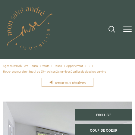
Agence immobilière Rouen
Vente
Rouen
Appartement
T3
Rouen secteur chu f3 neuf de 65m balcon 2 chambres 2 salles de douches parking
retour aux résultats
EXCLUSIF
COUP DE COEUR