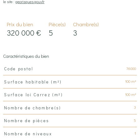
le site :
georisques.gouv.fr
Prix du bien
Pièce(s)
Chambre(s)
320 000 €
5
3
Caractéristiques du bien
Caractéristiques
Valeurs
76000
Code postal
100 m²
Surface habitable (m²)
100 m²
Surface loi Carrez (m²)
3
Nombre de chambre(s)
5
Nombre de pièces
1
Nombre de niveaux