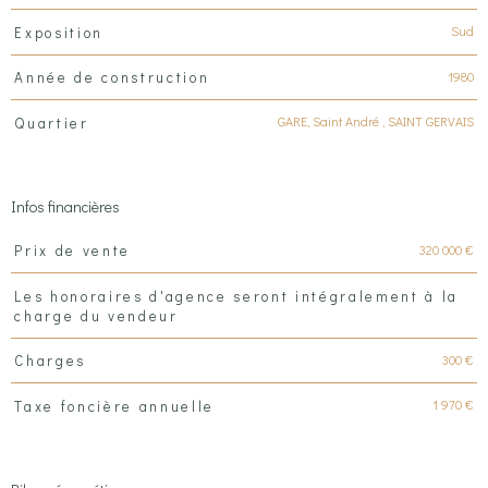
Sud
Exposition
1980
Année de construction
GARE, Saint André , SAINT GERVAIS
Quartier
Infos financières
Caractéristiques
Valeurs
320 000 €
Prix de vente
Les honoraires d'agence seront intégralement à la
charge du vendeur
300 €
Charges
1 970 €
Taxe foncière annuelle