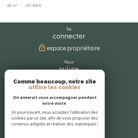
85 m²
-
357 500 €
se
connecter
espace propriétaire
nous
suivre
Comme beaucoup, notre site
utilise les cookies
nous
On aimerait vous accompagner pendant
adhérons
votre visite.
En poursuivant, vous acceptez l'utilisation des
cookies par ce site, afin de vous proposer des
contenus adaptés et réaliser des statistiques !