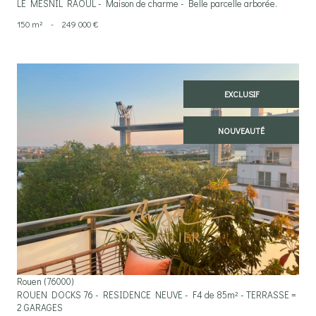
LE MESNIL RAOUL - Maison de charme - Belle parcelle arborée.
150 m²
-
249 000 €
EXCLUSIF
NOUVEAUTÉ
voir le bien
Rouen (76000)
ROUEN DOCKS 76 - RESIDENCE NEUVE - F4 de 85m² - TERRASSE =
2 GARAGES