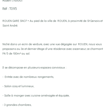
Rouen (76000)
Réf : T095
ROUEN GARE SNCF = Au pied de la ville de ROUEN, à proximité de St Gervais et
Saint André.
Niché dans un ecrin de verdure, avec une vue dégagée sur ROUEN, nous vous
proposons au 3e et dernier étage d'une résidence avec ascenseur, ce charmant
F4/5 de 100m² au sol.
Il se décompose en plusieurs espaces conviviaux :
- Entrée avec de nombreux rangements,
- Salon cosy et lumineux,
- Salle à manger avec cuisine aménagée et équipée,
- 3 grandes chambres,