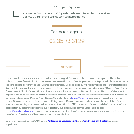
Validation
* Champs obligatoires
j'ai pris connaissance de la politique de confidentialité et des informations
relatives au traitement de mes données personnelles*
Contacter l'agence
02 35 73 31 29
Validation
envoyer
Les informations recueillies sur ce formulaire sont enregistrées dans un fichier informatisé par La Boite Immo
agissant comme Sous-traitant du traitement pour la gestion de la clientèle/prospects de l'Agence / du Réseau qui reste
Responsable du Traitement de vos Données personnelles. La base légale du traitement repose sur l'intérêt légitime de
l'Agence / du Réseau. Elles sont conservées jusqu'à demande de suppression et sont destinées à l'Agence / au Réseau.
Conformément à la loi « informatique et libertés », vous disposez des droits d’accès, de rectification, d’effacement,
d’opposition, de limitation et de portabilité de vos données. Vous pouvez retirer votre consentement à tout moment en
contactant directement l’Agence / Le Réseau. Consultez le site
https://cnil.fr/fr
pour plus d’informations sur vos
droits. Si vous estimez, après avoir contacté l'Agence / le Réseau, que vos droits « Informatique et Libertés » ne
sont pas respectés, vous pouvez adresser une réclamation à la CNIL. Nous vous informons de l’existence de la liste
d'opposition au démarchage téléphonique « Bloctel », sur laquelle vous pouvez vous inscrire ici :
https://www.bloctel.gouv.fr
. Dans le cadre de la protection des Données personnelles, nous vous invitons à ne pas
inscrire de Données sensibles dans le champ de saisie libre.
Ce site est protégé par reCAPTCHA, les
Politiques de Confidentialité
et es
Conditions d'utilisation
de Google
s'appliquent.