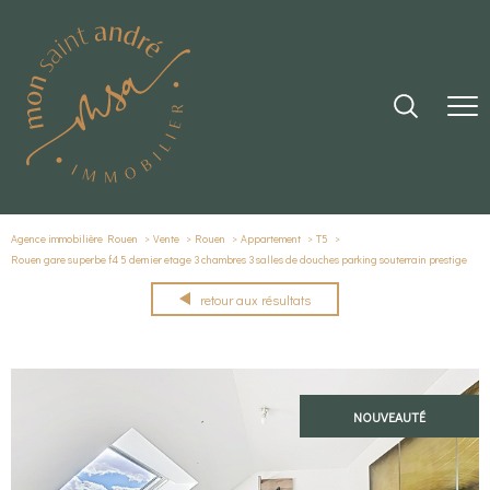
Agence immobilière Rouen
Vente
Rouen
Appartement
T5
Rouen gare superbe f4 5 dernier etage 3 chambres 3 salles de douches parking souterrain prestige
retour aux résultats
NOUVEAUTÉ