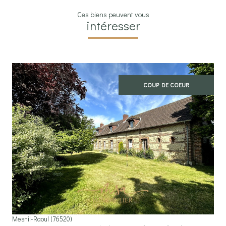
Ces biens peuvent vous
intéresser
COUP DE COEUR
voir le bien
Mesnil-Raoul (76520)