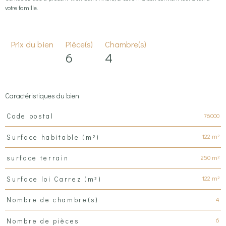
votre famille.
Prix du bien
Pièce(s)
Chambre(s)
6
4
Caractéristiques du bien
Caractéristiques
Valeurs
76000
Code postal
122 m²
Surface habitable (m²)
250 m²
surface terrain
122 m²
Surface loi Carrez (m²)
4
Nombre de chambre(s)
6
Nombre de pièces