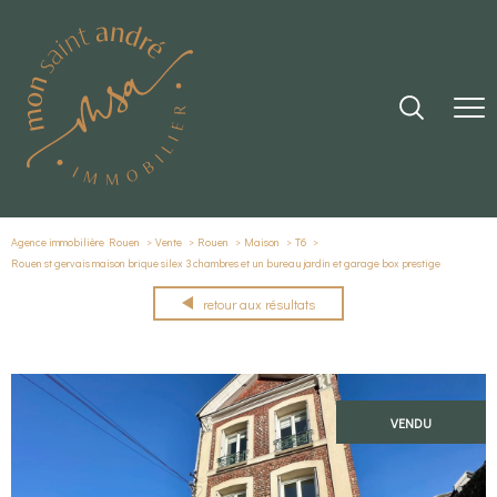
Agence immobilière Rouen
Vente
Rouen
Maison
T6
Rouen st gervais maison brique silex 3 chambres et un bureau jardin et garage box prestige
retour aux résultats
VENDU