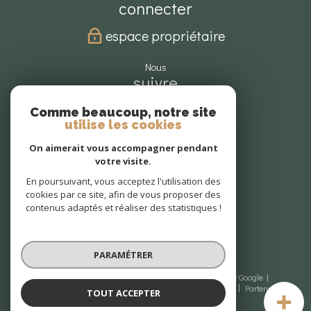
connecter
espace propriétaire
nous
suivre
Comme beaucoup, notre site
utilise les cookies
nous
On aimerait vous accompagner pendant
adhérons
votre visite.
En poursuivant, vous acceptez l'utilisation des
cookies par ce site, afin de vous proposer des
contenus adaptés et réaliser des statistiques !
PARAMÉTRER
© 2026 | Tous droits réservés | Traduction powered by Google |
Nos honoraires
Plan du site
Mentions légales
Admin
Partenaires
TOUT ACCEPTER
Politique RGPD
Cookies