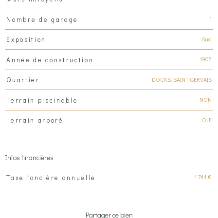
1
Nombre de garage
Sud
Exposition
1905
Année de construction
DOCKS, SAINT GERVAIS
Quartier
NON
Terrain piscinable
OUI
Terrain arboré
Infos financières
Caractéristiques
Valeurs
1 741 €
Taxe foncière annuelle
Partager ce bien