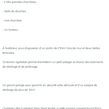
- 2 très grandes chambres,
- Salle de douches,
- Une chambre,
- Un bureau,
À l'extérieur, vous disposerez d'un jardin de 250m² clos de mur et deux belles
terrasses.
Ce terrain agréable permet d'entretenir un petit potager et d'avoir des batiments
de stockage et de jardinage.
Un grand garage pour garantir en sécurité votre véhicule et d'un esapce de
stockage de plus de 10m².
Contactez dès à présent Mon Saint André, si cette maison convient tout à fait à