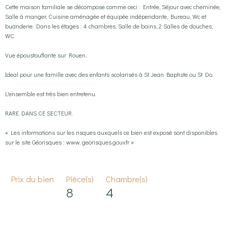
Cette maison familiale se décompose comme ceci : Entrée, Séjour avec cheminée,
Salle à manger, Cuisine aménagée et équipée indépendante, Bureau, Wc et
buanderie. Dans les étages : 4 chambres, Salle de bains, 2 Salles de douches,
WC.
Vue époustouflante sur Rouen.
Ideal pour une famille avec des enfants scolarisés à St Jean Baptiste ou St Do.
L'ensemble est très bien entretenu.
RARE DANS CE SECTEUR.
« Les informations sur les risques auxquels ce bien est exposé sont disponibles
sur le site Géorisques : www. georisques.gouv.fr »
Prix du bien
Pièce(s)
Chambre(s)
8
4