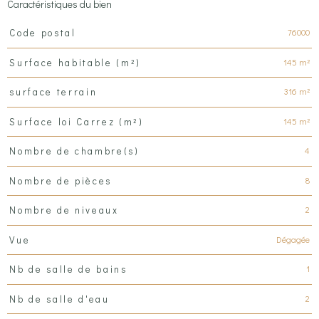
Caractéristiques du bien
Caractéristiques
Valeurs
76000
Code postal
145 m²
Surface habitable (m²)
316 m²
surface terrain
145 m²
Surface loi Carrez (m²)
4
Nombre de chambre(s)
8
Nombre de pièces
2
Nombre de niveaux
Dégagée
Vue
1
Nb de salle de bains
2
Nb de salle d'eau