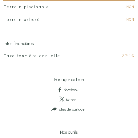
NON
Terrain piscinable
NON
Terrain arboré
Infos financières
Caractéristiques
Valeurs
2 714 €
Taxe foncière annuelle
Partager ce bien
facebook
twitter
plus de partage
Nos outils