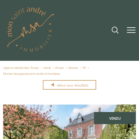
Agence immobilière Rouen
Vente
Rouen
Maison
T8
Maison bourgeoise saint andre 4 chambres
retour aux résultats
VENDU