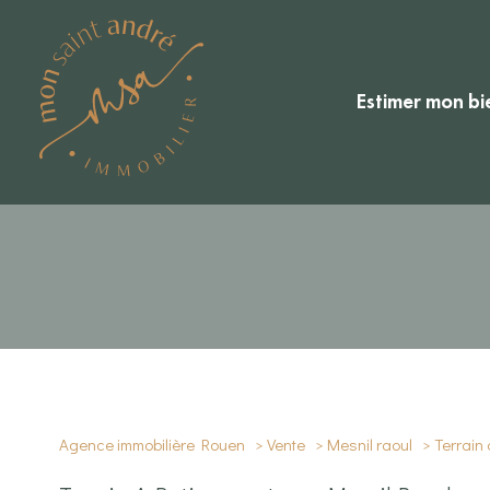
estimer mon bi
Type de bien
Agence immobilière Rouen
Vente
Mesnil raoul
Terrain 
76520 - Mesnil-Raoul