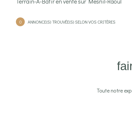
Terrain-A-Batir en vente sur Mesnil-Raoul
0
ANNONCE(S) TROUVÉE(S) SELON VOS CRITÈRES
fa
Toute notre expe