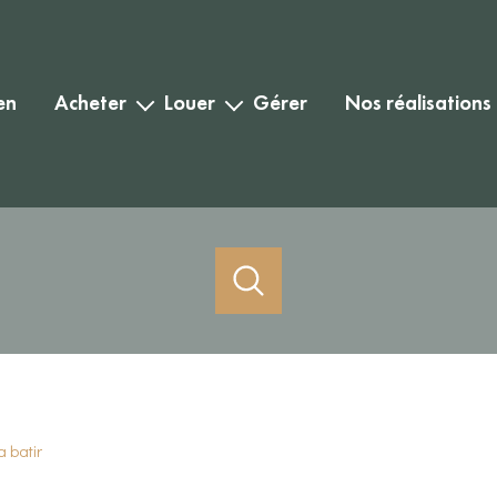
en
acheter
louer
gérer
nos réalisations
habitation
habitation
biens vendus
commercial
commercial
biens loués
Acheter
Louer
Estimer
de l'ancien
à l'année
1
Localisation
Budget
de l'immo pro
de l'immo pro
a batir