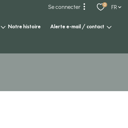
Langue
0
Se connecter
FR
espace propriétaire
notre histoire
alerte e-mail / contact
alerte e-mail
compte gérance
contact
dossier locataires et
garants
Filtrer
Réinitialiser Les Filtres