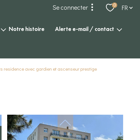
Langue
0
Se connecter
FR
espace propriétaire
notre histoire
alerte e-mail / contact
alerte e-mail
compte gérance
contact
dossier locataires et
s residence avec gardien et ascenseur prestige
garants