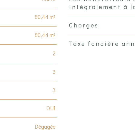
intégralement à l
80,44 m²
Charges
80,44 m²
Taxe foncière ann
2
3
3
OUI
Dégagée