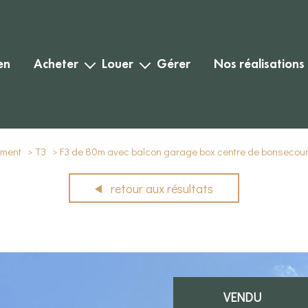
en
acheter
louer
gérer
nos réalisations
habitation
habitation
biens vendus
commercial
commercial
biens loués
ement
T3
F3 de 80m avec balcon garage box centre de bonsecour
retour aux résultats
VENDU