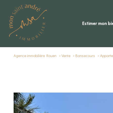
estimer mon bi
Agence immobilière Rouen
Vente
Bonsecours
Appart