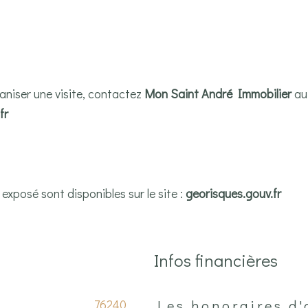
niser une visite, contactez
Mon Saint André Immobilier
a
fr
 exposé sont disponibles sur le site :
georisques.gouv.fr
Infos financières
76240
Les honoraires d
Caractéristiques
Valeurs