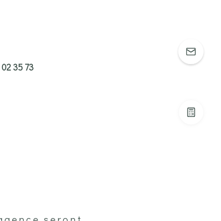
u
02 35 73
'agence seront