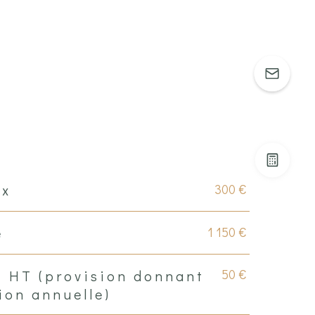
300 €
ux
1 150 €
e
50 €
s HT (provision donnant
ion annuelle)