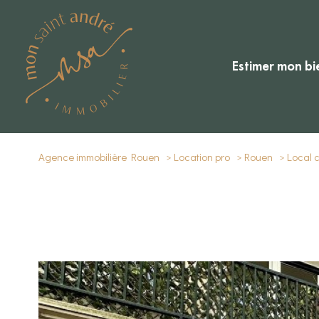
estimer mon bi
Agence immobilière Rouen
Location pro
Rouen
Local 