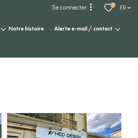
Langue
0
Se connecter
FR
espace propriétaire
notre histoire
alerte e-mail / contact
alerte e-mail
compte gérance
contact
dossier locataires et
garants