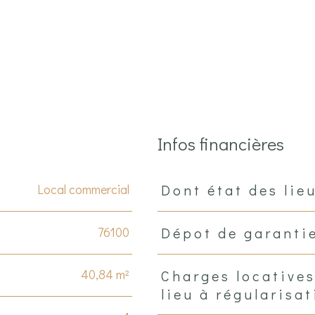
Infos financières
Local commercial
Dont état des lie
Caractéristiques
Valeurs
76100
Dépot de garanti
40,84 m²
Charges locative
lieu à régularisat