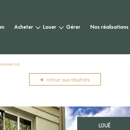
en
acheter
louer
gérer
nos réalisations
habitation
habitation
biens vendus
commercial
commercial
biens loués
commercial
retour aux résultats
LOUÉ